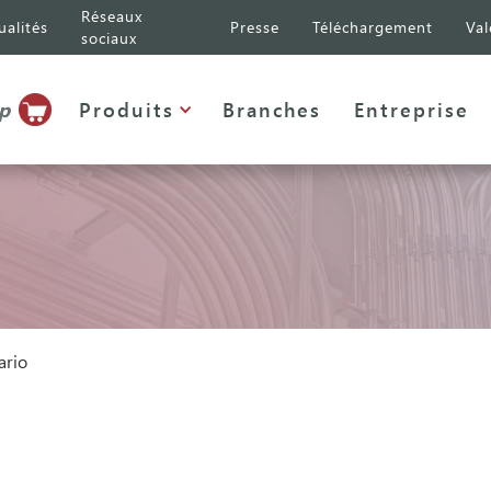
Réseaux
ualités
Presse
Téléchargement
Val
sociaux
p
Produits
Branches
Entreprise
ario