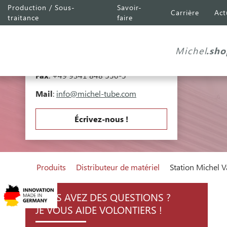
Production / Sous-
Savoir-
Carrière
Act
Michel Tube
Engineering GmbH
traitance
faire
Industriepark A81
Falk-Müller-Straße 30
Michel
.sho
97941 Tauberbischofsheim
49 9341 848 550-0
Fax
: +49 9341 848 550-5
Mail
:
info@michel-tube.com
Écrivez-nous !
Produits
Distributeur de matériel
Station Michel V
VOUS AVEZ DES QUESTIONS ?
JE VOUS AIDE VOLONTIERS !