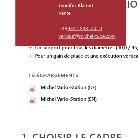
STATION MICHEL VARIO
Jennifer Klamet
Vente
FAITS
+49
9341 848 550-0
verkauf@michel-tube.com
Châssis massif en acier inoxydable soudé
Un support pour tous les diamètres (40,0 / 45,
Pour un gain de place et une exécution vertica
TÉLÉCHARGEMENTS
Michel Vario-Station (DE)
Michel Vario-Station (EN)
1. CHOISIR LE CADRE